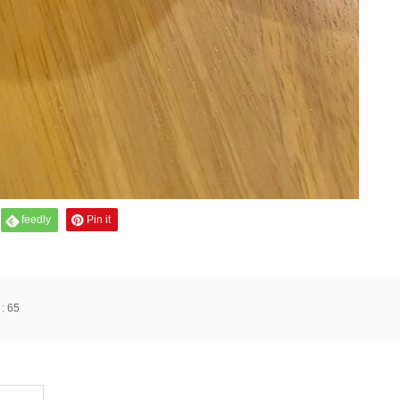
feedly
Pin it
:
65