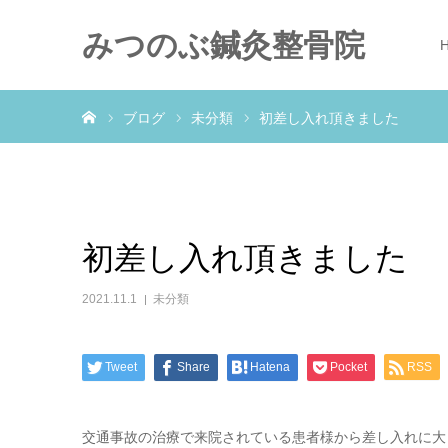
みつのぶ鍼灸整骨院
ホーム
ブログ
未分類
初差し入れ頂きました
初差し入れ頂きました
2021.11.1
未分類
Tweet
Share
Hatena
Pocket
RSS
交通事故の治療で来院されている患者様から差し入れに大